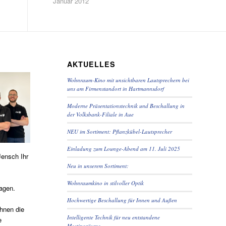
Januar 2012
AKTUELLES
Wohnraum-Kino mit unsichtbaren Lautsprechern bei
uns am Firmenstandort in Hartmannsdorf
Moderne Präsentationstechnik und Beschallung in
der Volksbank-Filiale in Aue
NEU im Sortiment: Pflanzkübel-Lautsprecher
Einladung zum Lounge-Abend am 11. Juli 2025
Jensch Ihr
Neu in unserem Sortiment:
Wohnraumkino in stilvoller Optik
agen.
Hochwertige Beschallung für Innen und Außen
hnen die
Intelligente Technik für neu entstandene
e
Meetingräume