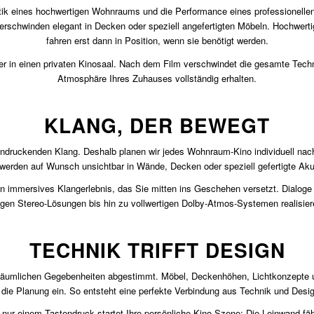
k eines hochwertigen Wohnraums und die Performance eines professionellen K
verschwinden elegant in Decken oder speziell angefertigten Möbeln. Hochwert
fahren erst dann in Position, wenn sie benötigt werden.
 in einen privaten Kinosaal. Nach dem Film verschwindet die gesamte Technik
Atmosphäre Ihres Zuhauses vollständig erhalten.
KLANG, DER BEWEGT
eindruckenden Klang. Deshalb planen wir jedes Wohnraum-Kino individuell n
erden auf Wunsch unsichtbar in Wände, Decken oder speziell gefertigte Akus
 immersives Klangerlebnis, das Sie mitten ins Geschehen versetzt. Dialoge 
gen Stereo-Lösungen bis hin zu vollwertigen Dolby-Atmos-Systemen realisier
TECHNIK TRIFFT DESIGN
e räumlichen Gegebenheiten abgestimmt. Möbel, Deckenhöhen, Lichtkonzepte u
 die Planung ein. So entsteht eine perfekte Verbindung aus Technik und Desi
 nur einem Tastendruck startet Ihre persönliche Kino-Szene: Die Leinwand fährt