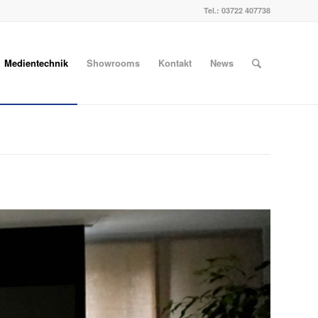
Tel.:
03722 407738
Medientechnik
Showrooms
Kontakt
News