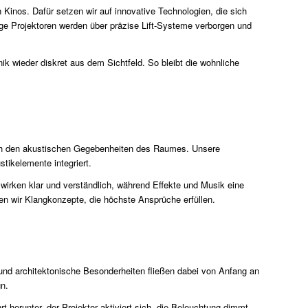
inos. Dafür setzen wir auf innovative Technologien, die sich
ige Projektoren werden über präzise Lift-Systeme verborgen und
 wieder diskret aus dem Sichtfeld. So bleibt die wohnliche
ach den akustischen Gegebenheiten des Raumes. Unsere
tikelemente integriert.
wirken klar und verständlich, während Effekte und Musik eine
en wir Klangkonzepte, die höchste Ansprüche erfüllen.
nd architektonische Besonderheiten fließen dabei von Anfang an
gn.
 herunter, der Projektor aktiviert sich, die Beleuchtung dimmt