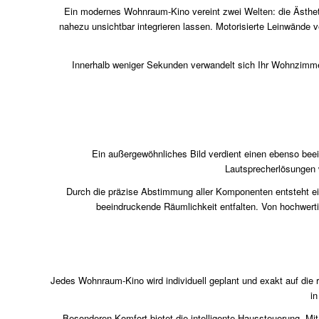
Ein modernes Wohnraum-Kino vereint zwei Welten: die Ästheti
nahezu unsichtbar integrieren lassen. Motorisierte Leinwände 
Innerhalb weniger Sekunden verwandelt sich Ihr Wohnzimmer
Ein außergewöhnliches Bild verdient einen ebenso be
Lautsprecherlösungen w
Durch die präzise Abstimmung aller Komponenten entsteht ein
beeindruckende Räumlichkeit entfalten. Von hochwerti
Jedes Wohnraum-Kino wird individuell geplant und exakt auf di
in
Besonderen Komfort bietet die intelligente Haussteuerung. Mit