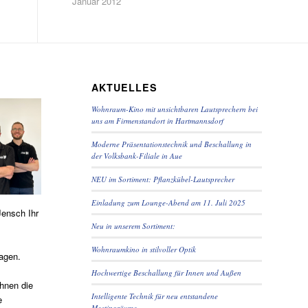
Januar 2012
AKTUELLES
Wohnraum-Kino mit unsichtbaren Lautsprechern bei
uns am Firmenstandort in Hartmannsdorf
Moderne Präsentationstechnik und Beschallung in
der Volksbank-Filiale in Aue
NEU im Sortiment: Pflanzkübel-Lautsprecher
Einladung zum Lounge-Abend am 11. Juli 2025
Jensch Ihr
Neu in unserem Sortiment:
Wohnraumkino in stilvoller Optik
agen.
Hochwertige Beschallung für Innen und Außen
hnen die
Intelligente Technik für neu entstandene
e
Meetingräume